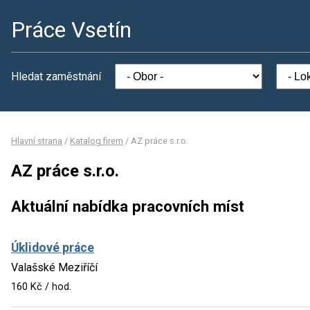
Práce Vsetín
Hledat zaměstnání
Hlavní strana
/
Katalog firem
/
AZ práce s.r.o.
AZ práce s.r.o.
Aktuální nabídka pracovních míst
Úklidové práce
Valašské Meziříčí
160 Kč / hod.