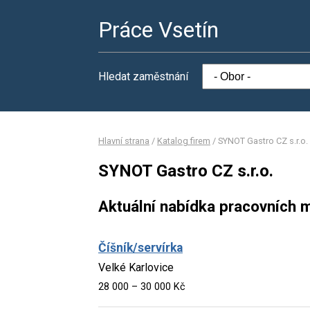
Práce Vsetín
Hledat zaměstnání
Hlavní strana
/
Katalog firem
/
SYNOT Gastro CZ s.r.o.
SYNOT Gastro CZ s.r.o.
Aktuální nabídka pracovních m
Číšník/servírka
Velké Karlovice
28 000 – 30 000 Kč