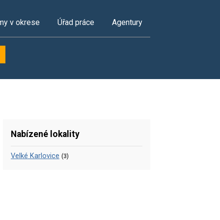
my v okrese
Úřad práce
Agentury
Nabízené lokality
Velké Karlovice
(3)