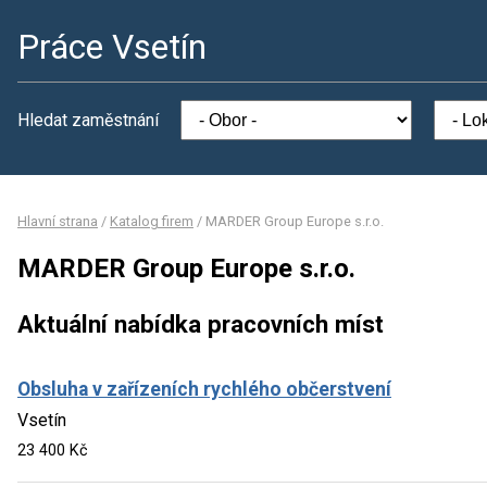
Práce Vsetín
Hledat zaměstnání
Hlavní strana
/
Katalog firem
/
MARDER Group Europe s.r.o.
MARDER Group Europe s.r.o.
Aktuální nabídka pracovních míst
Obsluha v zařízeních rychlého občerstvení
Vsetín
23 400 Kč