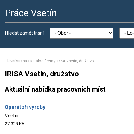
Práce Vsetín
Hledat zaměstnání
Hlavní strana
/
Katalog firem
/
IRISA Vsetín, družstvo
IRISA Vsetín, družstvo
Aktuální nabídka pracovních míst
Operátoři výroby
Vsetín
27 328 Kč