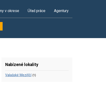
my v okrese
Úřad práce
Agentury
Nabízené lokality
Valašské Meziříčí
(1)