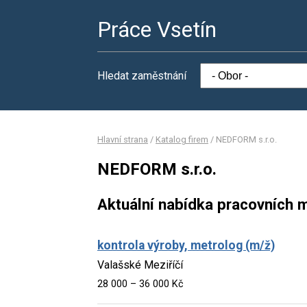
Práce Vsetín
Hledat zaměstnání
Hlavní strana
/
Katalog firem
/
NEDFORM s.r.o.
NEDFORM s.r.o.
Aktuální nabídka pracovních m
kontrola výroby, metrolog (m/ž)
Valašské Meziříčí
28 000 – 36 000 Kč