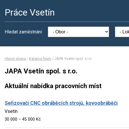
Práce Vsetín
Hledat zaměstnání
Hlavní strana
/
Katalog firem
/
JAPA Vsetín spol. s r.o.
JAPA Vsetín spol. s r.o.
Aktuální nabídka pracovních míst
Seřizovači CNC obráběcích strojů, kovoobráběči
Vsetín
30 000 – 45 000 Kč