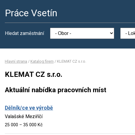
Práce Vsetín
Hledat zaměstnání
Hlavní strana
/
Katalog firem
/
KLEMAT CZ s.r.o.
KLEMAT CZ s.r.o.
Aktuální nabídka pracovních míst
Dělník/ce ve výrobě
Valašské Meziříčí
25 000 – 35 000 Kč