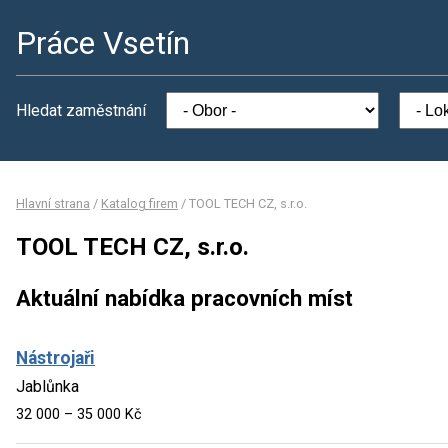
Práce Vsetín
Hledat zaměstnání
Hlavní strana
/
Katalog firem
/
TOOL TECH CZ, s.r.o.
TOOL TECH CZ, s.r.o.
Aktuální nabídka pracovních míst
Nástrojaři
Jablůnka
32 000 – 35 000 Kč