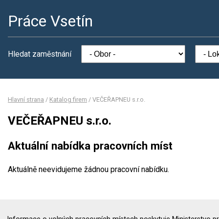
Práce Vsetín
Hledat zaměstnání
Hlavní strana
/
Katalog firem
/
VEČEŘAPNEU s.r.o.
VEČEŘAPNEU s.r.o.
Aktuální nabídka pracovních míst
Aktuálně neevidujeme žádnou pracovní nabídku.