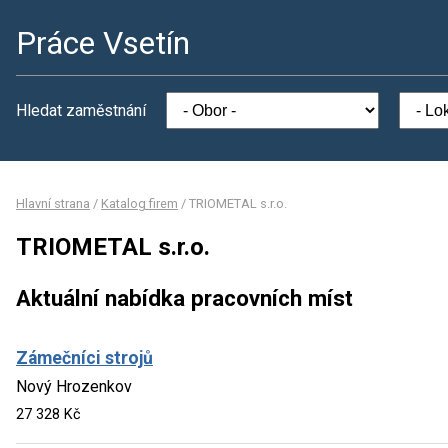
Práce Vsetín
Hledat zaměstnání
Hlavní strana
/
Katalog firem
/
TRIOMETAL s.r.o.
TRIOMETAL s.r.o.
Aktuální nabídka pracovních míst
Zámečníci strojů
Nový Hrozenkov
27 328 Kč