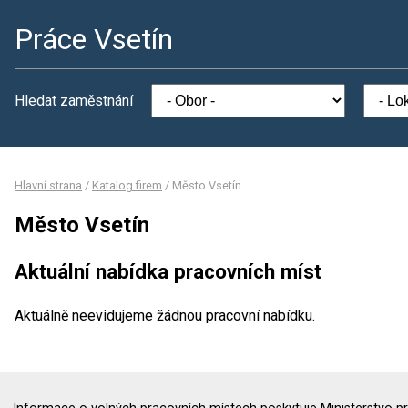
Práce Vsetín
Hledat zaměstnání
Hlavní strana
/
Katalog firem
/
Město Vsetín
Město Vsetín
Aktuální nabídka pracovních míst
Aktuálně neevidujeme žádnou pracovní nabídku.