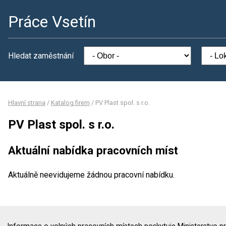
Práce Vsetín
Hledat zaměstnání
Hlavní strana
/
Katalog firem
/
PV Plast spol. s r.o.
PV Plast spol. s r.o.
Aktuální nabídka pracovních míst
Aktuálně neevidujeme žádnou pracovní nabídku.