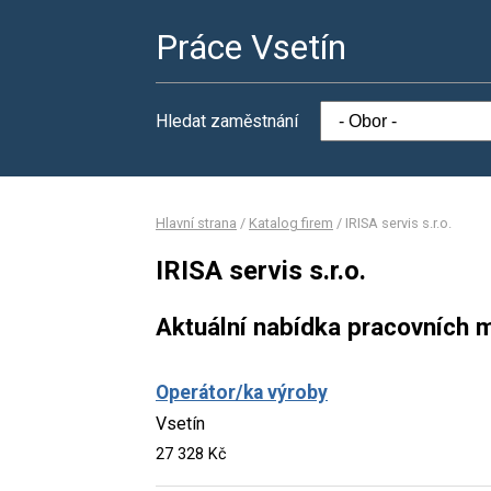
Práce Vsetín
Hledat zaměstnání
Hlavní strana
/
Katalog firem
/
IRISA servis s.r.o.
IRISA servis s.r.o.
Aktuální nabídka pracovních m
Operátor/ka výroby
Vsetín
27 328 Kč