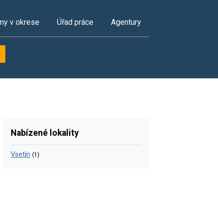
my v okrese
Úřad práce
Agentury
Nabízené lokality
Vsetín
(1)