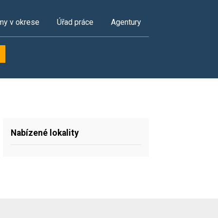
my v okrese
Úřad práce
Agentury
Nabízené lokality