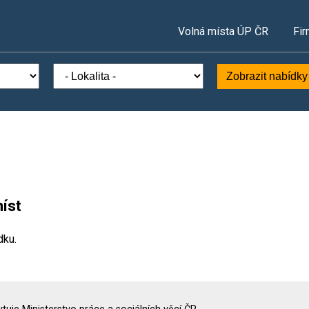
Volná místa ÚP ČR
Fir
Zobrazit nabídky
íst
dku.