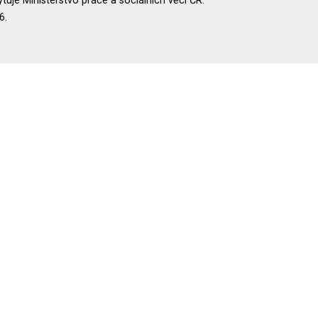
uje Ministerstvo práce a sociálních věcí ČR.
6.