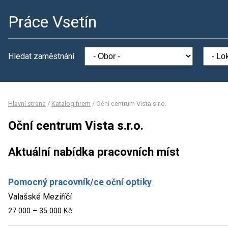
Práce Vsetín
Hledat zaměstnání
Hlavní strana
/
Katalog firem
/
Oční centrum Vista s.r.o.
Oční centrum Vista s.r.o.
Aktuální nabídka pracovních míst
Pomocný pracovník/ce oční optiky
Valašské Meziříčí
27 000 – 35 000 Kč