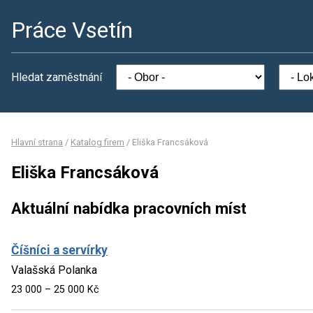
Práce Vsetín
Hledat zaměstnání
Hlavní strana
/
Katalog firem
/
Eliška Francsáková
Eliška Francsáková
Aktuální nabídka pracovních míst
Číšníci a servírky
Valašská Polanka
23 000 – 25 000 Kč