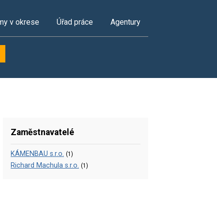
my v okrese
Úřad práce
Agentury
Zaměstnavatelé
KÁMENBAU s.r.o.
(1)
Richard Machula s.r.o.
(1)