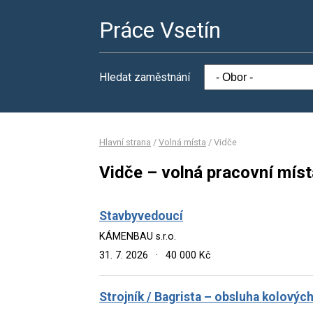
Práce Vsetín
Hledat zaměstnání
Hlavní strana
/
Volná místa
/
Vidče
Vidče – volná pracovní míst
Stavbyvedoucí
KÁMENBAU s.r.o.
31. 7. 2026
·
40 000 Kč
Strojník / Bagrista – obsluha kolovýc