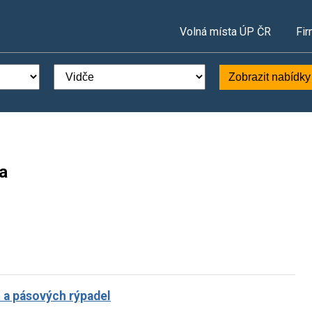
Volná místa ÚP ČR
Fir
Zobrazit nabídky
a
h a pásových rýpadel