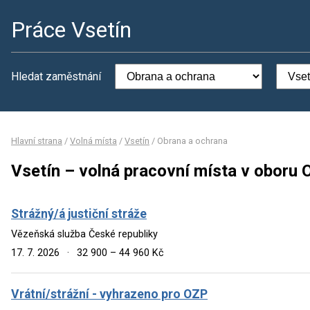
Práce Vsetín
Hledat zaměstnání
Hlavní strana
/
Volná místa
/
Vsetín
/
Obrana a ochrana
Vsetín – volná pracovní místa v oboru 
Strážný/á justiční stráže
Vězeňská služba České republiky
17. 7. 2026
·
32 900 – 44 960 Kč
Vrátní/strážní - vyhrazeno pro OZP