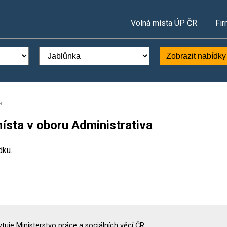
Volná místa ÚP ČR
Fir
Zobrazit nabídky
a
ísta v oboru Administrativa
dku.
uje Ministerstvo práce a sociálních věcí ČR.