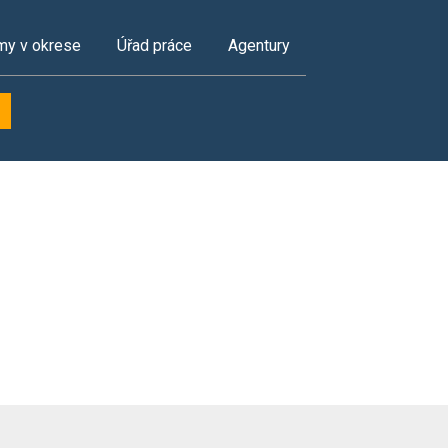
my v okrese
Úřad práce
Agentury