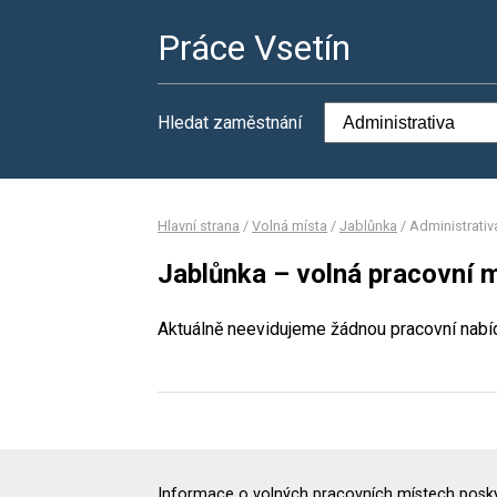
Práce Vsetín
Hledat zaměstnání
Hlavní strana
/
Volná místa
/
Jablůnka
/
Administrativ
Jablůnka – volná pracovní m
Aktuálně neevidujeme žádnou pracovní nabí
Informace o volných pracovních místech poskyt