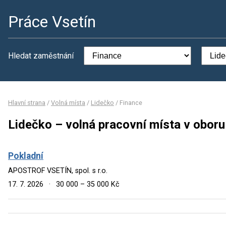
Práce Vsetín
Hledat zaměstnání
Hlavní strana
/
Volná místa
/
Lidečko
/
Finance
Lidečko – volná pracovní místa v oboru
Pokladní
APOSTROF VSETÍN, spol. s r.o.
17. 7. 2026
·
30 000 – 35 000 Kč