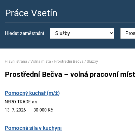
Práce Vsetín
Hledat zaměstnání
Hlavní strana
/
Volná místa
/
Prostřední Bečva
/
Služby
Prostřední Bečva – volná pracovní míst
Pomocný kuchař (m/ž)
NERO TRADE a.s.
13. 7. 2026
·
30 000 Kč
Pomocná síla v kuchyni