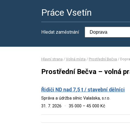
Práce Vsetín
Hledat zaměstnání
Hlavní strana
/
Volná místa
/
Prostřední Bečva
/
Dopr
Prostřední Bečva – volná p
Řidiči ND nad 7,5 t / stavební dělníci
Správa a údržba silnic Valašska, s.r.o.
31. 7. 2026
·
35 000 – 45 000 Kč