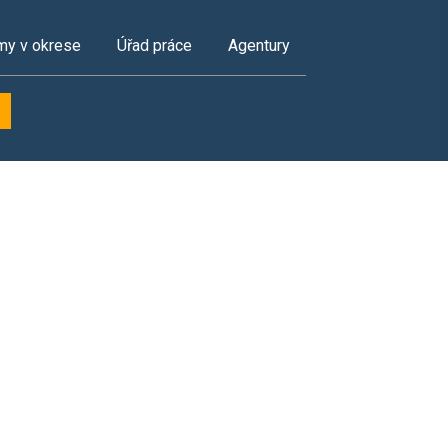
my v okrese
Úřad práce
Agentury