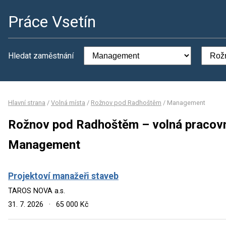
Práce Vsetín
Hledat zaměstnání
Hlavní strana
/
Volná místa
/
Rožnov pod Radhoštěm
/
Management
Rožnov pod Radhoštěm – volná pracovn
Management
Projektoví manažeři staveb
TAROS NOVA a.s.
31. 7. 2026
·
65 000 Kč