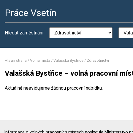
Práce Vsetín
Hledat zaměstnání
Hlavní strana
/
Volná místa
/
Valašská Bystřice
/
Zdravotnictví
Valašská Bystřice – volná pracovní mís
Aktuálně neevidujeme žádnou pracovní nabídku.
Informace o volných pracovních místech poskytuje Ministerstvo pr