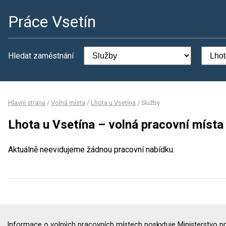
Práce Vsetín
Hledat zaměstnání
Hlavní strana
/
Volná místa
/
Lhota u Vsetína
/
Služby
Lhota u Vsetína – volná pracovní místa
Aktuálně neevidujeme žádnou pracovní nabídku.
Informace o volných pracovních místech poskytuje Ministerstvo pr