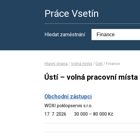
Práce Vsetín
Hledat zaměstnání
Hlavní strana
/
Volná místa
/
Ústí
/
Finance
Ústí – volná pracovní místa
Obchodní zástupci
WOXI poklopservis s.r.o.
17. 7. 2026
·
30 000 – 80 000 Kč