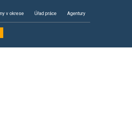
my v okrese
Úřad práce
Agentury