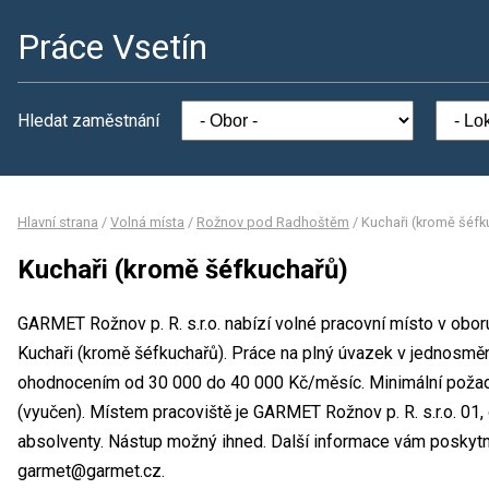
Práce Vsetín
Hledat zaměstnání
Hlavní strana
/
Volná místa
/
Rožnov pod Radhoštěm
/
Kuchaři (kromě šéfk
Kuchaři (kromě šéfkuchařů)
GARMET Rožnov p. R. s.r.o. nabízí volné pracovní místo v obo
Kuchaři (kromě šéfkuchařů). Práce na plný úvazek v jednosm
ohodnocením od 30 000 do 40 000 Kč/měsíc. Minimální požad
(vyučen). Místem pracoviště je GARMET Rožnov p. R. s.r.o. 01, 
absolventy. Nástup možný ihned. Další informace vám poskytne
garmet@garmet.cz.