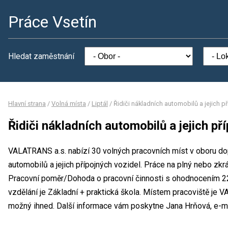
Práce Vsetín
Hledat zaměstnání
Hlavní strana
/
Volná místa
/
Liptál
/
Řidiči nákladních automobilů a jejich p
Řidiči nákladních automobilů a jejich př
VALATRANS a.s. nabízí 30 volných pracovních míst v oboru dop
automobilů a jejich přípojných vozidel. Práce na plný nebo 
Pracovní poměr/Dohoda o pracovní činnosti s ohodnocením 2
vzdělání je Základní + praktická škola. Místem pracoviště je 
možný ihned. Další informace vám poskytne Jana Hrňová, e-ma