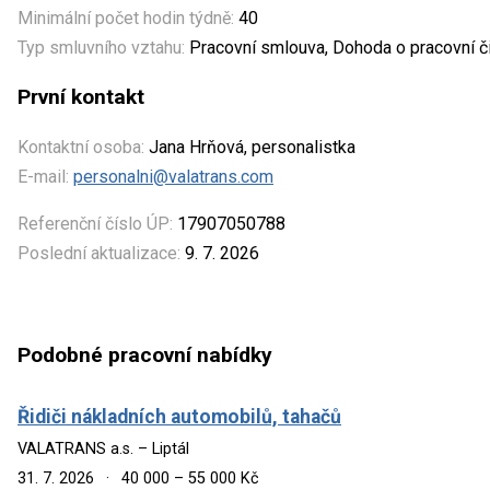
Minimální počet hodin týdně:
40
Typ smluvního vztahu:
Pracovní smlouva, Dohoda o pracovní č
První kontakt
Kontaktní osoba:
Jana Hrňová, personalistka
E-mail:
personalni@valatrans.com
Referenční číslo ÚP:
17907050788
Poslední aktualizace:
9. 7. 2026
Podobné pracovní nabídky
Řidiči nákladních automobilů, tahačů
VALATRANS a.s. – Liptál
31. 7. 2026
·
40 000 – 55 000 Kč