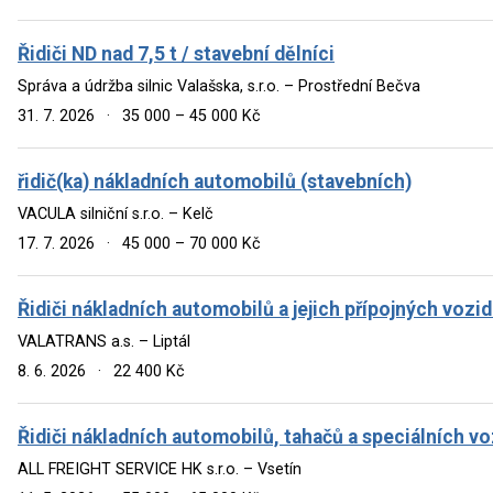
Řidiči ND nad 7,5 t / stavební dělníci
Správa a údržba silnic Valašska, s.r.o. – Prostřední Bečva
31. 7. 2026
·
35 000 – 45 000 Kč
řidič(ka) nákladních automobilů (stavebních)
VACULA silniční s.r.o. – Kelč
17. 7. 2026
·
45 000 – 70 000 Kč
Řidiči nákladních automobilů a jejich přípojných vozid
VALATRANS a.s. – Liptál
8. 6. 2026
·
22 400 Kč
Řidiči nákladních automobilů, tahačů a speciálních vo
ALL FREIGHT SERVICE HK s.r.o. – Vsetín