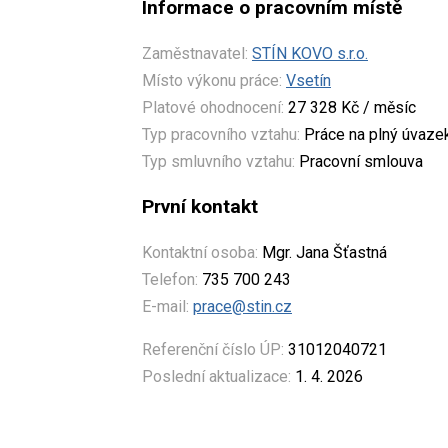
Informace o pracovním místě
Zaměstnavatel:
STÍN KOVO s.r.o.
Místo výkonu práce:
Vsetín
Platové ohodnocení:
27 328 Kč / měsíc
Typ pracovního vztahu:
Práce na plný úvaze
Typ smluvního vztahu:
Pracovní smlouva
První kontakt
Kontaktní osoba:
Mgr. Jana Šťastná
Telefon:
735 700 243
E-mail:
prace@stin.cz
Referenční číslo ÚP:
31012040721
Poslední aktualizace:
1. 4. 2026