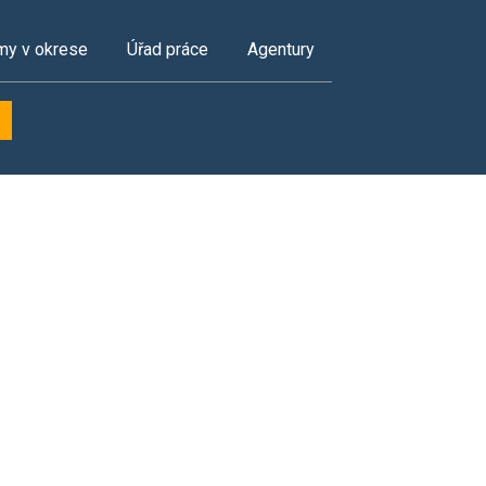
my v okrese
Úřad práce
Agentury