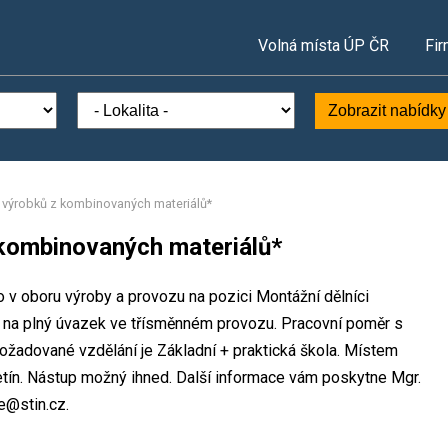
Volná místa ÚP ČR
Fir
Zobrazit nabídky
i výrobků z kombinovaných materiálů*
 kombinovaných materiálů*
o v oboru výroby a provozu na pozici Montážní dělníci
 na plný úvazek ve třísměnném provozu. Pracovní poměr s
žadované vzdělání je Základní + praktická škola. Místem
setín. Nástup možný ihned. Další informace vám poskytne Mgr.
ce@stin.cz.