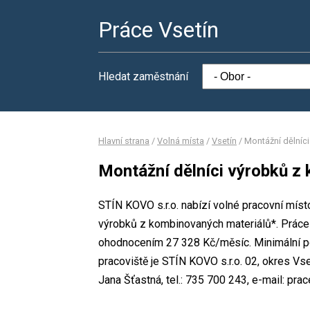
Práce Vsetín
Hledat zaměstnání
Hlavní strana
/
Volná místa
/
Vsetín
/
Montážní dělníc
Montážní dělníci výrobků z
STÍN KOVO s.r.o. nabízí volné pracovní míst
výrobků z kombinovaných materiálů*. Práce
ohodnocením 27 328 Kč/měsíc. Minimální po
pracoviště je STÍN KOVO s.r.o. 02, okres V
Jana Šťastná, tel.: 735 700 243, e-mail: pra