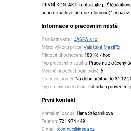
PRVNÍ KONTAKT: kontaktujte p. Štěpáníkovo
nebo e-mailové adrese: olomouc@jaspa.cz
Informace o pracovním místě
Zaměstnavatel:
JASPA s.r.o.
Místo výkonu práce:
Valašské Meziříčí
Platové ohodnocení:
180 Kč / hod.
Typ pracovního vztahu:
Práce na zkrácený 
Minimální počet hodin týdně:
6
Pracovní poměr:
Na dobu určitou do 31.12.
Typ smluvního vztahu:
Dohoda o provedení p
První kontakt
Kontaktní osoba:
Hana Štěpáníková
Telefon:
721 974 449
E-mail:
olomouc@jaspa.cz