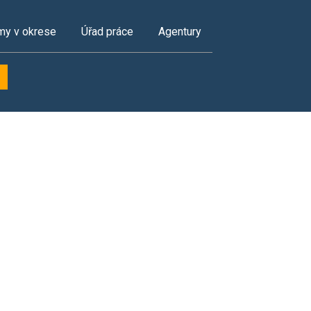
my v okrese
Úřad práce
Agentury