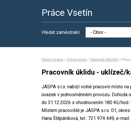
Práce Vsetín
Hledat zaměstnání
Hlavní strana
/
Volná místa
/
Valašské Meziříčí
/
Praco
Pracovník úklidu - uklízeč/k
JASPA s.r.o. nabízí volné pracovní místo na 
úvazek v jednosměnném provozu. Dohoda o p
do 31.12.2026 s ohodnocením 180 Kč/hod. Mi
Místem pracoviště je JASPA s.r.o. 01, okre
Hana Štěpáníková, tel.: 721 974 449, e-mail