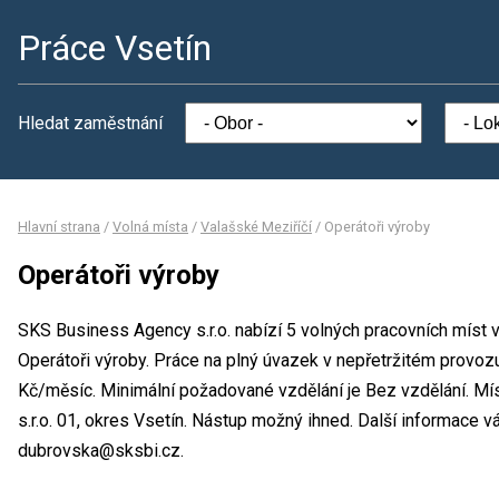
Práce Vsetín
Hledat zaměstnání
Hlavní strana
/
Volná místa
/
Valašské Meziříčí
/
Operátoři výroby
Operátoři výroby
SKS Business Agency s.r.o. nabízí 5 volných pracovních míst 
Operátoři výroby. Práce na plný úvazek v nepřetržitém provo
Kč/měsíc. Minimální požadované vzdělání je Bez vzdělání. M
s.r.o. 01, okres Vsetín. Nástup možný ihned. Další informace 
dubrovska@sksbi.cz.