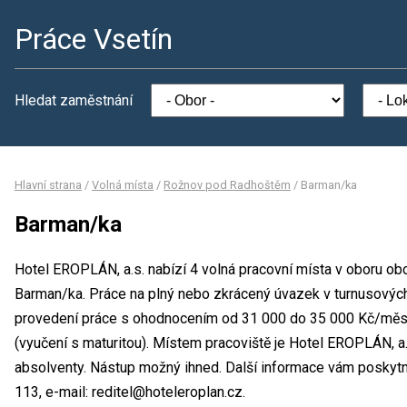
Práce Vsetín
Hledat zaměstnání
Hlavní strana
/
Volná místa
/
Rožnov pod Radhoštěm
/
Barman/ka
Barman/ka
Hotel EROPLÁN, a.s. nabízí 4 volná pracovní místa v oboru ob
Barman/ka. Práce na plný nebo zkrácený úvazek v turnusovýc
provedení práce s ohodnocením od 31 000 do 35 000 Kč/měsí
(vyučení s maturitou). Místem pracoviště je Hotel EROPLÁN, a.s
absolventy. Nástup možný ihned. Další informace vám poskytne 
113, e-mail: reditel@hoteleroplan.cz.