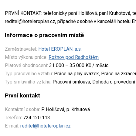
PRVNÍ KONTAKT: telefonicky paní Holišová, paní Kruhotová, t
reditel@hoteleroplan.cz, případně osobně v kanceláři hotelu
Informace o pracovním místě
Zaměstnavatel:
Hotel EROPLÁN, a.s.
Místo výkonu práce:
Rožnov pod Radhoštěm
Platové ohodnocení:
31 000 – 35 000 Kč / měsíc
Typ pracovního vztahu:
Práce na plný úvazek, Práce na zkrác
Typ smluvního vztahu:
Pracovní smlouva, Dohoda o provedení
První kontakt
Kontaktní osoba:
P. Holišová, p. Krhutová
Telefon:
724 120 113
E-mail:
reditel@hoteleroplan.cz