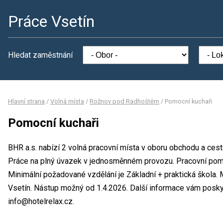
Práce Vsetín
Hledat zaměstnání
Hlavní strana
/
Volná místa
/
Rožnov pod Radhoštěm
/
Pomocní kuchaři
Pomocní kuchaři
BHR a.s. nabízí 2 volná pracovní místa v oboru obchodu a cest
Práce na plný úvazek v jednosměnném provozu. Pracovní po
Minimální požadované vzdělání je Základní + praktická škola. 
Vsetín. Nástup možný od 1.4.2026. Další informace vám poskyt
info@hotelrelax.cz.