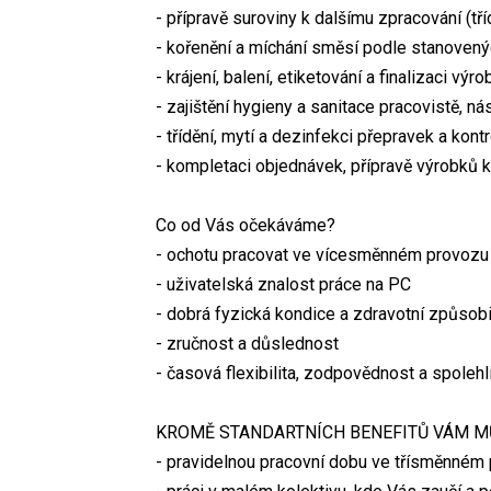
- přípravě suroviny k dalšímu zpracování (tří
- kořenění a míchání směsí podle stanovený
- krájení, balení, etiketování a finalizaci výr
- zajištění hygieny a sanitace pracovistě, ná
- třídění, mytí a dezinfekci přepravek a kont
- kompletaci objednávek, přípravě výrobků k
Co od Vás očekáváme?
- ochotu pracovat ve vícesměnném provozu
- uživatelská znalost práce na PC
- dobrá fyzická kondice a zdravotní způsobi
- zručnost a důslednost
- časová flexibilita, zodpovědnost a spolehl
KROMĚ STANDARTNÍCH BENEFITŮ VÁM M
- pravidelnou pracovní dobu ve třísměnném