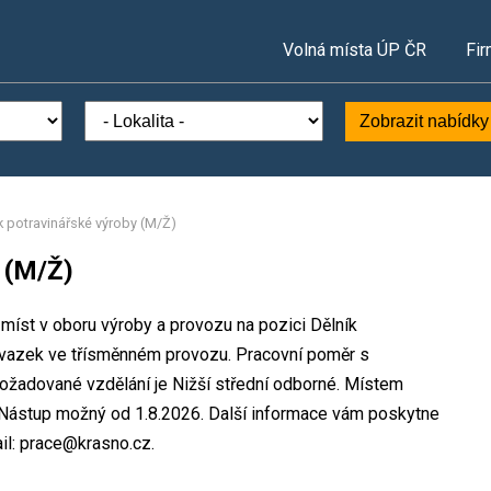
Volná místa ÚP ČR
Fir
Zobrazit nabídky
k potravinářské výroby (M/Ž)
 (M/Ž)
 míst v oboru výroby a provozu na pozici Dělník
 úvazek ve třísměnném provozu. Pracovní poměr s
žadované vzdělání je Nižší střední odborné. Místem
n. Nástup možný od 1.8.2026. Další informace vám poskytne
il: prace@krasno.cz.