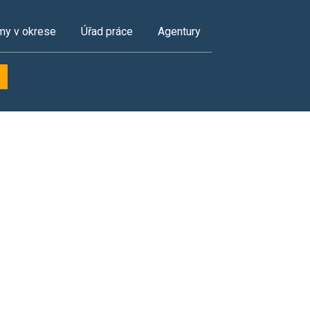
my v okrese
Úřad práce
Agentury