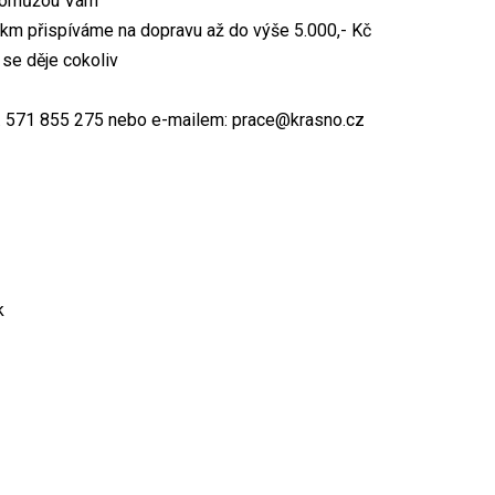
a pomůžou Vám
 km přispíváme na dopravu až do výše 5.000,- Kč
ť se děje cokoliv
l. č. 571 855 275 nebo e-mailem: prace@krasno.cz
k