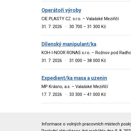
Operátoři výroby
CIE PLASTY CZ. s.r.o. – Valašské Meziříčí
31. 7. 2026
·
30 700 – 31 300 Kč
Dílenský manipulant/ka
KOH-I-NOOR RONAS s.r.o. – Rožnov pod Radh
31. 7. 2026
·
31 000 – 38 000 Kč
Expedient/ka masa a uzenin
MP Krásno, a.s. – Valašské Meziříčí
17. 7. 2026
·
33 300 – 41 000 Kč
Informace o volných pracovních místech poskyt