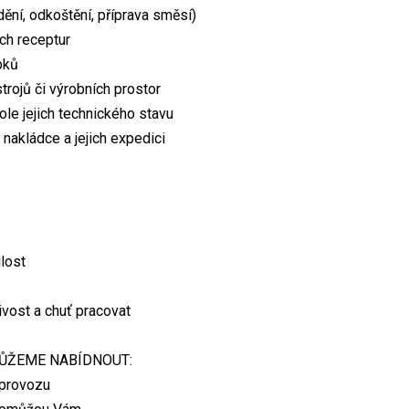
dění, odkoštění, příprava směsí)
ch receptur
obků
strojů či výrobních prostor
role jejich technického stavu
 nakládce a jejich expedici
lost
ivost a chuť pracovat
ŮŽEME NABÍDNOUT:
 provozu