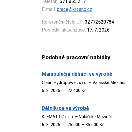
Telefon:
571 855 217
E-mail:
prace@krasno.cz
Referenční číslo ÚP:
32772520784
Poslední aktualizace:
17. 7. 2026
Podobné pracovní nabídky
Manipulační dělníci ve výrobě
Clean Hydropower, s.r.o. – Valašské Meziříčí
6. 8. 2026
·
22 400 Kč
Dělník/ce ve výrobě
KLEMAT CZ s.r.o. – Valašské Meziříčí
6. 8. 2026
·
25 000 – 35 000 Kč