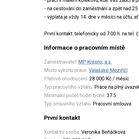
- práci v malém kolektivu, kde Vás zaučí 
- na cestování do zaměstnání a zpět nad 25
- výplata je vždy 14. dne v měsíci na účtu, a
První kontakt: telefonicky od 7.00 h. na te
Informace o pracovním místě
Zaměstnavatel:
MP Krásno, a.s.
Místo výkonu práce:
Valašské Meziříčí
Platové ohodnocení:
28 000 Kč / měsíc
Typ pracovního vztahu:
Práce na plný úvaze
Minimální počet hodin týdně:
37.5
Typ smluvního vztahu:
Pracovní smlouva
První kontakt
Kontaktní osoba:
Veronika Beňáčková