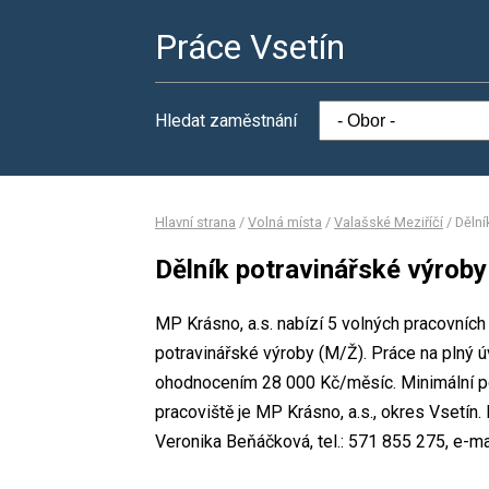
Práce Vsetín
Hledat zaměstnání
Hlavní strana
/
Volná místa
/
Valašské Meziříčí
/
Dělní
Dělník potravinářské výroby
MP Krásno, a.s. nabízí 5 volných pracovních
potravinářské výroby (M/Ž). Práce na plný
ohodnocením 28 000 Kč/měsíc. Minimální po
pracoviště je MP Krásno, a.s., okres Vsetí
Veronika Beňáčková, tel.: 571 855 275, e-ma