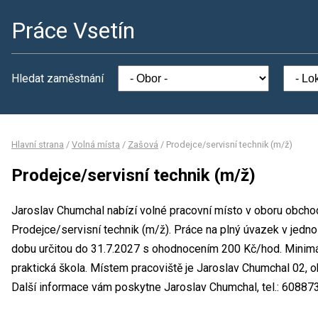
Práce Vsetín
Hledat zaměstnání
Hlavní strana
/
Volná místa
/
Zašová
/
Prodejce/servisní technik (m/ž)
Prodejce/servisní technik (m/ž)
Jaroslav Chumchal nabízí volné pracovní místo v oboru obchod
Prodejce/servisní technik (m/ž). Práce na plný úvazek v je
dobu určitou do 31.7.2027 s ohodnocením 200 Kč/hod. Minimál
praktická škola. Místem pracoviště je Jaroslav Chumchal 02, 
Další informace vám poskytne Jaroslav Chumchal, tel.: 6088