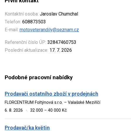
První kontakt
Kontaktní osoba:
Jaroslav Chumchal
Telefon:
608873503
E-mail:
motoveterandily@seznam.cz
Referenční číslo ÚP:
32847460753
Poslední aktualizace:
17. 7. 2026
Podobné pracovní nabídky
Prodavači ostatního zboží v prodejnách
FLORCENTRUM Foltýnová s.r.o. – Valašské Meziříčí
6. 8. 2026
·
32 000 – 40 000 Kč
Prodavač/ka květin