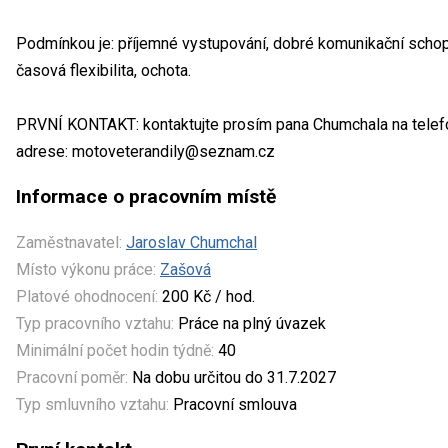
Podmínkou je: příjemné vystupování, dobré komunikační schopn
časová flexibilita, ochota.
PRVNÍ KONTAKT: kontaktujte prosím pana Chumchala na telef
adrese: motoveterandily@seznam.cz
Informace o pracovním místě
Zaměstnavatel:
Jaroslav Chumchal
Místo výkonu práce:
Zašová
Platové ohodnocení:
200 Kč / hod.
Typ pracovního vztahu:
Práce na plný úvazek
Minimální počet hodin týdně:
40
Pracovní poměr:
Na dobu určitou do 31.7.2027
Typ smluvního vztahu:
Pracovní smlouva