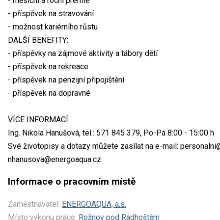
- měsíční a roční prémie
- příspěvek na stravování
- možnost kariérního růstu
DALŠÍ BENEFITY:
- příspěvky na zájmové aktivity a tábory dětí
- příspěvek na rekreace
- příspěvek na penzijní připojištění
- příspěvek na dopravné
VÍCE INFORMACÍ:
Ing. Nikola Hanušová, tel.: 571 845 379, Po-Pá 8:00 - 15:00 h
Své životopisy a dotazy můžete zasílat na e-mail: personaln
nhanusova@energoaqua.cz.
Informace o pracovním místě
Zaměstnavatel:
ENERGOAQUA, a.s.
Místo výkonu práce:
Rožnov pod Radhoštěm