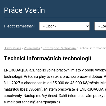
Práce Vsetín
Hledat zaměstnání
Hlavní strana
/
Volná místa
/
Rožnov pod Radhoštěm
/
Technici informační
Technici informačních technologií
ENERGOAQUA, a.s. nabízí volné pracovní místo v oboru výroby 
technologií. Práce na plný úvazek s pružnou pracovní dobou. 
31.1.2027 s ohodnocením od 35 000 do 48 000 Kč/měsíc. Min
maturitou (bez vyučení). Místem pracoviště je ENERGOAQUA, a.
absolventy. Nástup možný ihned. Další informace vám poskytne
e-mail: personalni@energoaqua.cz.