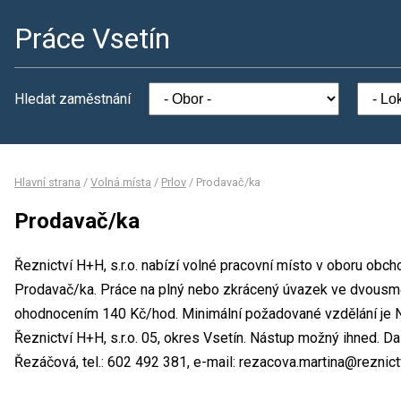
Práce Vsetín
Hledat zaměstnání
Hlavní strana
/
Volná místa
/
Prlov
/
Prodavač/ka
Prodavač/ka
Řeznictví H+H, s.r.o. nabízí volné pracovní místo v oboru obch
Prodavač/ka. Práce na plný nebo zkrácený úvazek ve dvous
ohodnocením 140 Kč/hod. Minimální požadované vzdělání je Ni
Řeznictví H+H, s.r.o. 05, okres Vsetín. Nástup možný ihned. D
Řezáčová, tel.: 602 492 381, e-mail: rezacova.martina@reznict