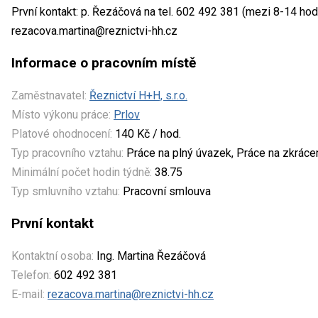
První kontakt: p. Řezáčová na tel. 602 492 381 (mezi 8-14 ho
rezacova.martina@reznictvi-hh.cz
Informace o pracovním místě
Zaměstnavatel:
Řeznictví H+H, s.r.o.
Místo výkonu práce:
Prlov
Platové ohodnocení:
140 Kč / hod.
Typ pracovního vztahu:
Práce na plný úvazek, Práce na zkrác
Minimální počet hodin týdně:
38.75
Typ smluvního vztahu:
Pracovní smlouva
První kontakt
Kontaktní osoba:
Ing. Martina Řezáčová
Telefon:
602 492 381
E-mail:
rezacova.martina@reznictvi-hh.cz