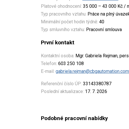
Platové ohodnocení:
35 000 – 43 000 Kč / 
Typ pracovního vztahu:
Práce na plný úvaze
Minimální počet hodin týdně:
40
Typ smluvního vztahu:
Pracovní smlouva
První kontakt
Kontaktní osoba:
Mgr. Gabriela Rejman, pers
Telefon:
603 250 108
E-mail:
gabriela.rejman@cbgautomation.com
Referenční číslo ÚP:
33143380787
Poslední aktualizace:
17. 7. 2026
Podobné pracovní nabídky