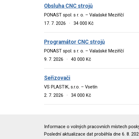
Obsluha CNC strojů
PONAST spol. s r. o. – Valašské Meziříčí
17. 7. 2026
·
34 000 Kč
Programátor CNC strojů
PONAST spol. s r. o. – Valašské Meziříčí
9. 7. 2026
·
40 000 Kč
Seřizovači
VS PLASTIK, s.r.o. – Vsetín
2. 7. 2026
·
34 000 Kč
Informace o volných pracovních místech poskyt
Poslední aktualizace dat proběhla dne 6. 8. 202