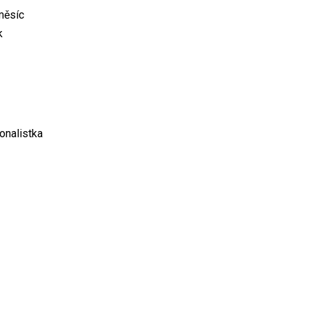
měsíc
k
onalistka