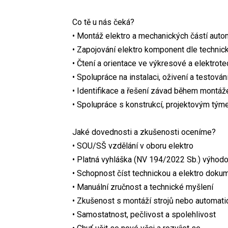
Co tě u nás čeká?
• Montáž elektro a mechanických částí autom
• Zapojování elektro komponent dle techni
• Čtení a orientace ve výkresové a elektro
• Spolupráce na instalaci, oživení a testován
• Identifikace a řešení závad během montáž
• Spolupráce s konstrukcí, projektovým tým
Jaké dovednosti a zkušenosti oceníme?
• SOU/SŠ vzdělání v oboru elektro
• Platná vyhláška (NV 194/2022 Sb.) výhod
• Schopnost číst technickou a elektro doku
• Manuální zručnost a technické myšlení
• Zkušenost s montáží strojů nebo automati
• Samostatnost, pečlivost a spolehlivost