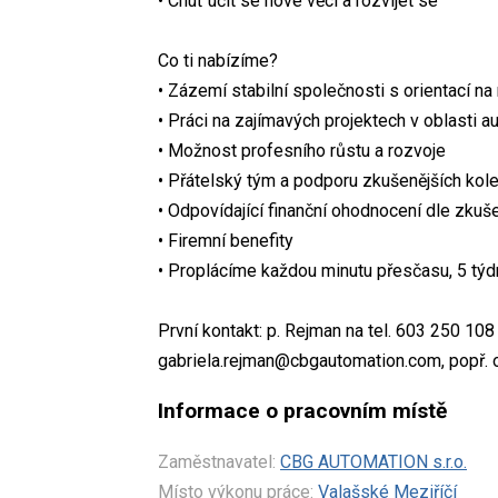
• Chuť učit se nové věci a rozvíjet se
Co ti nabízíme?
• Zázemí stabilní společnosti s orientací n
• Práci na zajímavých projektech v oblasti 
• Možnost profesního růstu a rozvoje
• Přátelský tým a podporu zkušenějších kol
• Odpovídající finanční ohodnocení dle zkuš
• Firemní benefity
• Proplácíme každou minutu přesčasu, 5 tý
První kontakt: p. Rejman na tel. 603 250 10
gabriela.rejman@cbgautomation.com, popř.
Informace o pracovním místě
Zaměstnavatel:
CBG AUTOMATION s.r.o.
Místo výkonu práce:
Valašské Meziříčí