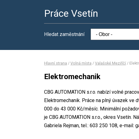
Práce Vsetín
Hledat zaměstnání
Hlavní strana
/
Volná místa
/
Valašské Meziříčí
/
Elek
Elektromechanik
CBG AUTOMATION s.r.o. nabízí volné pracovn
Elektromechanik. Práce na plný úvazek ve
000 do 43 000 Kč/měsíc. Minimální požadov
je CBG AUTOMATION s.r.o., okres Vsetín. N
Gabriela Rejman, tel.: 603 250 108, e-mail: