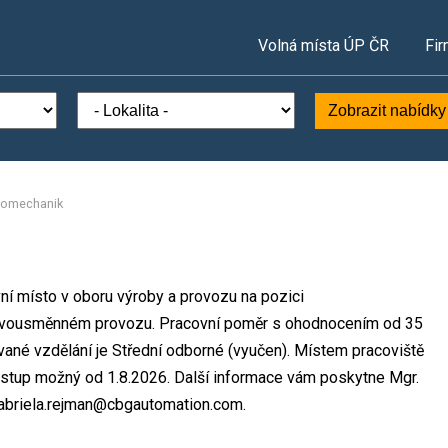
Volná místa ÚP ČR
Fir
Zobrazit nabídky
tromechanik
í místo v oboru výroby a provozu na pozici
 dvousměnném provozu. Pracovní poměr s ohodnocením od 35
ané vzdělání je Střední odborné (vyučen). Místem pracoviště
ástup možný od 1.8.2026. Další informace vám poskytne Mgr.
 gabriela.rejman@cbgautomation.com.