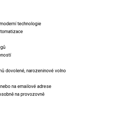
a moderní technologie
automatizace
egů
eností
dnů dovolené, narozeninové volno
8 nebo na emailové adrese
 osobně na provozovně