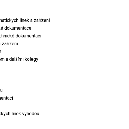
atických linek a zařízení
cké dokumentace
technické dokumentaci
í zařízení
e
em a dalšími kolegy
ou
mentaci
ckých linek výhodou