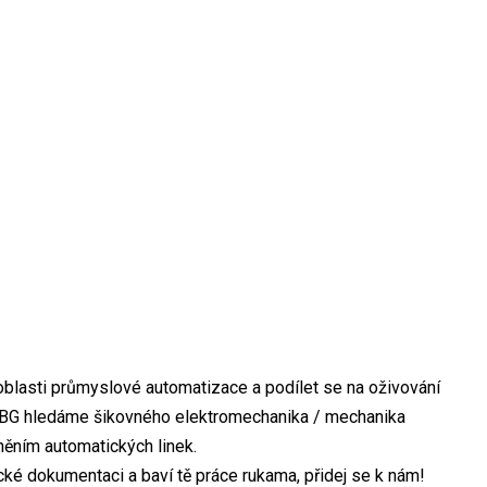
oblasti průmyslové automatizace a podílet se na oživování
CBG hledáme šikovného elektromechanika / mechanika
zněním automatických linek.
ké dokumentaci a baví tě práce rukama, přidej se k nám!