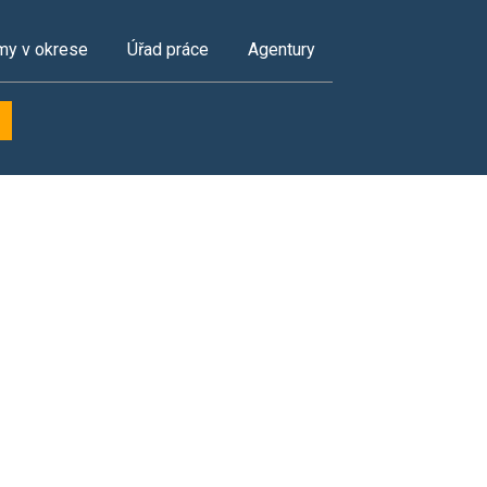
my v okrese
Úřad práce
Agentury