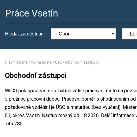
Práce Vsetín
Hledat zaměstnání
Hlavní strana
/
Volná místa
/
Ústí
/
Obchodní zástupci
Obchodní zástupci
WOXI poklopservis s.r.o. nabízí volné pracovní místo na pozic
s pružnou pracovní dobou. Pracovní poměr s ohodnocením od
požadované vzdělání je ÚSO s maturitou (bez vyučení). Místem
01, okres Vsetín. Nástup možný od 1.8.2026. Další informace 
745 285.