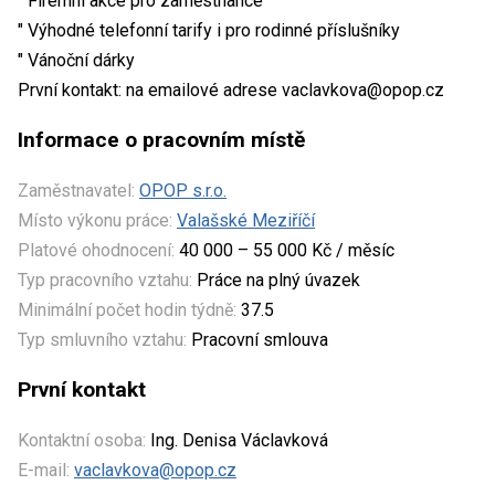
" Firemní akce pro zaměstnance
" Výhodné telefonní tarify i pro rodinné příslušníky
" Vánoční dárky
První kontakt: na emailové adrese vaclavkova@opop.cz
Informace o pracovním místě
Zaměstnavatel:
OPOP s.r.o.
Místo výkonu práce:
Valašské Meziříčí
Platové ohodnocení:
40 000 – 55 000 Kč / měsíc
Typ pracovního vztahu:
Práce na plný úvazek
Minimální počet hodin týdně:
37.5
Typ smluvního vztahu:
Pracovní smlouva
První kontakt
Kontaktní osoba:
Ing. Denisa Václavková
E-mail:
vaclavkova@opop.cz