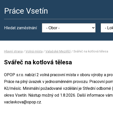
Práce Vsetín
Hledat zaměstnání
Hlavní strana
/
Volná místa
/
Valašské Meziříčí
/
Svářeč na kotlová tělesa
Svářeč na kotlová tělesa
OPOP s.r.o. nabízí 2 volná pracovní místa v oboru výroby a pro
Práce na plný úvazek v jednosměnném provozu. Pracovní po
Kč/měsíc. Minimální požadované vzdělání je Střední odborné (
okres Vsetín. Nástup možný od 1.8.2026. Další informace vám 
vaclavkova@opop.cz.