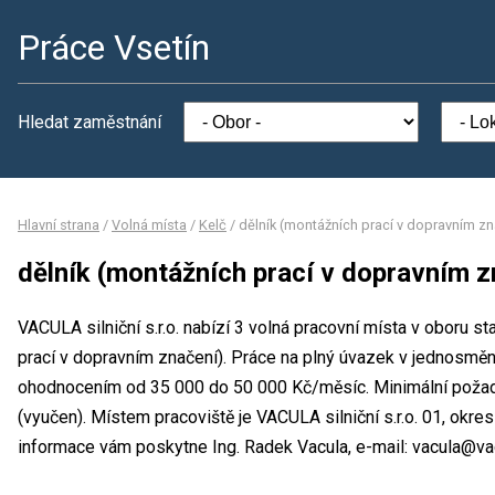
Práce Vsetín
Hledat zaměstnání
Hlavní strana
/
Volná místa
/
Kelč
/
dělník (montážních prací v dopravním zn
dělník (montážních prací v dopravním z
VACULA silniční s.r.o. nabízí 3 volná pracovní místa v oboru st
prací v dopravním značení). Práce na plný úvazek v jednosm
ohodnocením od 35 000 do 50 000 Kč/měsíc. Minimální požad
(vyučen). Místem pracoviště je VACULA silniční s.r.o. 01, okre
informace vám poskytne Ing. Radek Vacula, e-mail: vacula@vacu