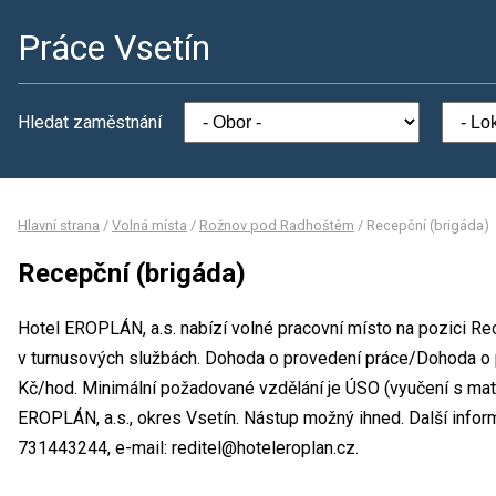
Práce Vsetín
Hledat zaměstnání
Hlavní strana
/
Volná místa
/
Rožnov pod Radhoštěm
/
Recepční (brigáda)
Recepční (brigáda)
Hotel EROPLÁN, a.s. nabízí volné pracovní místo na pozici Re
v turnusových službách. Dohoda o provedení práce/Dohoda o 
Kč/hod. Minimální požadované vzdělání je ÚSO (vyučení s matu
EROPLÁN, a.s., okres Vsetín. Nástup možný ihned. Další infor
731443244, e-mail: reditel@hoteleroplan.cz.