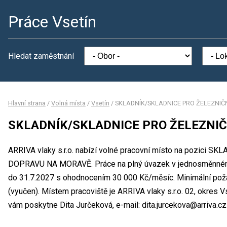
Práce Vsetín
Hledat zaměstnání
Hlavní strana
/
Volná místa
/
Vsetín
/
SKLADNÍK/SKLADNICE PRO ŽELEZNIČ
SKLADNÍK/SKLADNICE PRO ŽELEZNI
ARRIVA vlaky s.r.o. nabízí volné pracovní místo na pozic
DOPRAVU NA MORAVĚ. Práce na plný úvazek v jednosměnném 
do 31.7.2027 s ohodnocením 30 000 Kč/měsíc. Minimální poža
(vyučen). Místem pracoviště je ARRIVA vlaky s.r.o. 02, okres 
vám poskytne Dita Jurčeková, e-mail: dita.jurcekova@arriva.cz