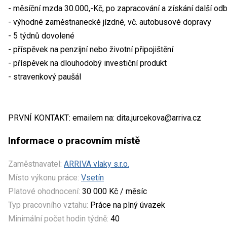
- měsíční mzda 30.000,-Kč, po zapracování a získání další o
- výhodné zaměstnanecké jízdné, vč. autobusové dopravy
- 5 týdnů dovolené
- příspěvek na penzijní nebo životní připojištění
- příspěvek na dlouhodobý investiční produkt
- stravenkový paušál
PRVNÍ KONTAKT: emailem na: dita.jurcekova@arriva.cz
Informace o pracovním místě
Zaměstnavatel:
ARRIVA vlaky s.r.o.
Místo výkonu práce:
Vsetín
Platové ohodnocení:
30 000 Kč / měsíc
Typ pracovního vztahu:
Práce na plný úvazek
Minimální počet hodin týdně:
40