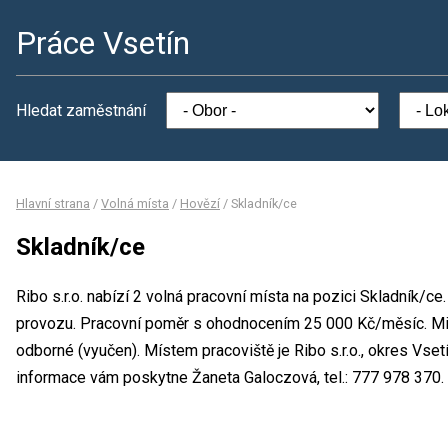
Práce Vsetín
Hledat zaměstnání
Hlavní strana
/
Volná místa
/
Hovězí
/
Skladník/ce
Skladník/ce
Ribo s.r.o. nabízí 2 volná pracovní místa na pozici Skladník/
provozu. Pracovní poměr s ohodnocením 25 000 Kč/měsíc. Min
odborné (vyučen). Místem pracoviště je Ribo s.r.o., okres Vse
informace vám poskytne Žaneta Galoczová, tel.: 777 978 370.