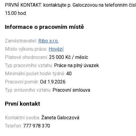
PRVNÍ KONTAKT: kontaktujte p. Galoczovou na telefonním čís
15.00 hod.
Informace o pracovním místě
Zaměstnavatel:
Ribo s.r.o.
Místo výkonu práce:
Hovězí
Platové ohodnocení:
25 000 Kč / měsíc
Typ pracovního vztahu:
Práce na plný úvazek
Minimální počet hodin týdně:
40
Pracovní poměr:
Od 1.9.2026
Typ smluvního vztahu:
Pracovní smlouva
První kontakt
Kontaktní osoba:
Žaneta Galoczová
Telefon:
777 978 370