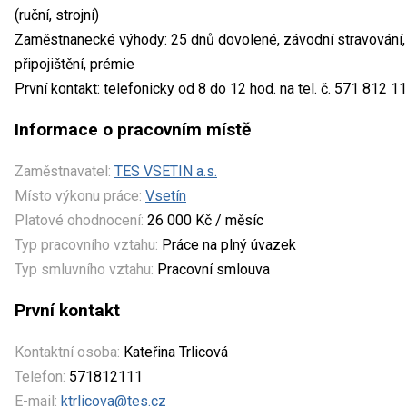
(ruční, strojní)
Zaměstnanecké výhody: 25 dnů dovolené, závodní stravování, p
připojištění, prémie
První kontakt: telefonicky od 8 do 12 hod. na tel. č. 571 812 
Informace o pracovním místě
Zaměstnavatel:
TES VSETIN a.s.
Místo výkonu práce:
Vsetín
Platové ohodnocení:
26 000 Kč / měsíc
Typ pracovního vztahu:
Práce na plný úvazek
Typ smluvního vztahu:
Pracovní smlouva
První kontakt
Kontaktní osoba:
Kateřina Trlicová
Telefon:
571812111
E-mail:
ktrlicova@tes.cz