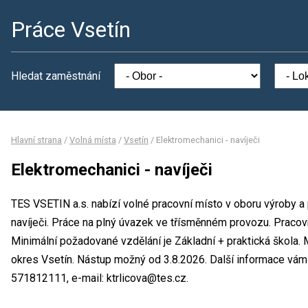
Práce Vsetín
Hledat zaměstnání
Hlavní strana
/
Volná místa
/
Vsetín
/
Elektromechanici - navíječi
Elektromechanici - navíječi
TES VSETIN a.s. nabízí volné pracovní místo v oboru výroby a
navíječi. Práce na plný úvazek ve třísměnném provozu. Prac
Minimální požadované vzdělání je Základní + praktická škola. 
okres Vsetín. Nástup možný od 3.8.2026. Další informace vám p
571812111, e-mail: ktrlicova@tes.cz.