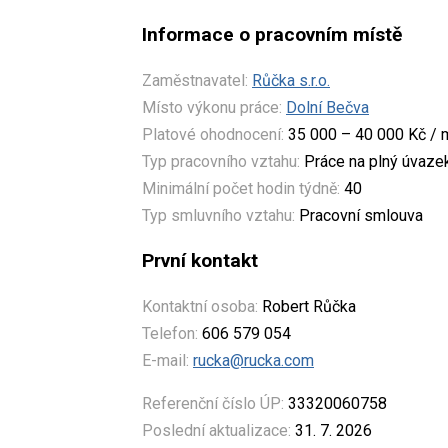
Informace o pracovním místě
Zaměstnavatel:
Růčka s.r.o.
Místo výkonu práce:
Dolní Bečva
Platové ohodnocení:
35 000 – 40 000 Kč / 
Typ pracovního vztahu:
Práce na plný úvaze
Minimální počet hodin týdně:
40
Typ smluvního vztahu:
Pracovní smlouva
První kontakt
Kontaktní osoba:
Robert Růčka
Telefon:
606 579 054
E-mail:
rucka@rucka.com
Referenční číslo ÚP:
33320060758
Poslední aktualizace:
31. 7. 2026