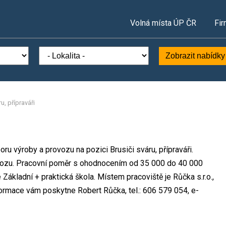
Volná místa ÚP ČR
Fir
Zobrazit nabídky
u, přípraváři
oru výroby a provozu na pozici Brusiči sváru, přípraváři.
ozu. Pracovní poměr s ohodnocením od 35 000 do 40 000
ákladní + praktická škola. Místem pracoviště je Růčka s.r.o.,
formace vám poskytne Robert Růčka, tel.: 606 579 054, e-