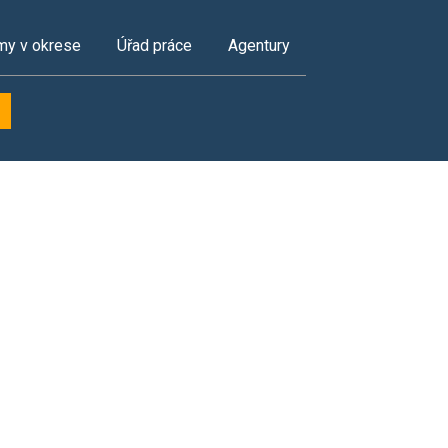
my v okrese
Úřad práce
Agentury