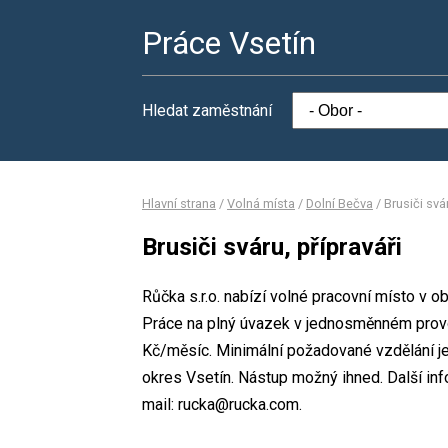
Práce Vsetín
Hledat zaměstnání
Hlavní strana
/
Volná místa
/
Dolní Bečva
/
Brusiči svár
Brusiči sváru, přípraváři
Růčka s.r.o. nabízí volné pracovní místo v ob
Práce na plný úvazek v jednosměnném prov
Kč/měsíc. Minimální požadované vzdělání je Z
okres Vsetín. Nástup možný ihned. Další in
mail: rucka@rucka.com.