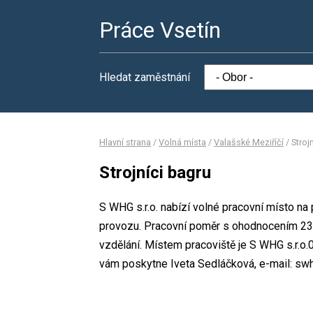
Práce Vsetín
Hledat zaměstnání
Hlavní strana
/
Volná místa
/
Valašské Meziříčí
/
Stroj
Strojníci bagru
S WHG s.r.o. nabízí volné pracovní místo na
provozu. Pracovní poměr s ohodnocením 23
vzdělání. Místem pracoviště je S WHG s.r.o.
vám poskytne Iveta Sedláčková, e-mail: s