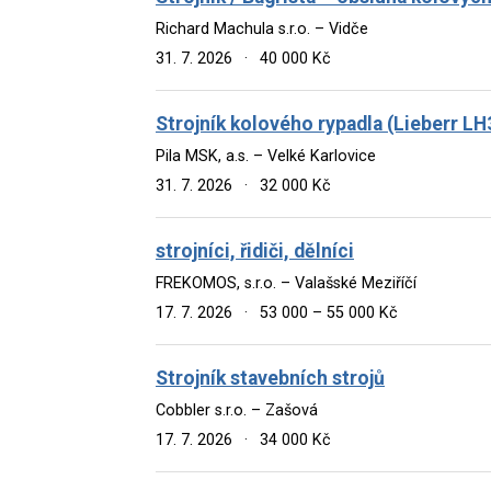
Richard Machula s.r.o. – Vidče
31. 7. 2026
·
40 000 Kč
Strojník kolového rypadla (Lieberr L
Pila MSK, a.s. – Velké Karlovice
31. 7. 2026
·
32 000 Kč
strojníci, řidiči, dělníci
FREKOMOS, s.r.o. – Valašské Meziříčí
17. 7. 2026
·
53 000 – 55 000 Kč
Strojník stavebních strojů
Cobbler s.r.o. – Zašová
17. 7. 2026
·
34 000 Kč