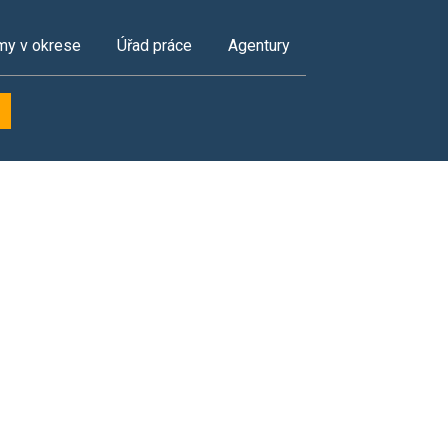
my v okrese
Úřad práce
Agentury