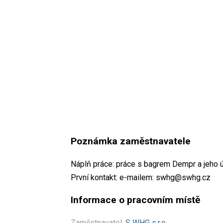
Poznámka zaměstnavatele
Náplň práce: práce s bagrem Dempr a jeho 
První kontakt: e-mailem: swhg@swhg.cz
Informace o pracovním místě
Zaměstnavatel:
S WHG s.r.o.