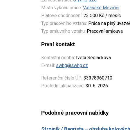
Místo výkonu práce:
Valašské Meziříčí
Platové ohodnocení:
23 500 Kč / měsíc
Typ pracovního vztahu:
Práce na plný úvaze
Typ smluvního vztahu:
Pracovní smlouva
První kontakt
Kontaktní osoba:
Iveta Sedláčková
E-mail:
swhg@swhg.cz
Referenční číslo ÚP:
33378960710
Poslední aktualizace:
30. 6. 2026
Podobné pracovní nabídky
Strojník / Bagrista – obsluha kolovýc