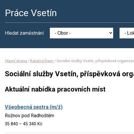
Práce Vsetín
Hledat zaměstnání
Hlavní strana
/
Katalog firem
/
Sociální služby Vsetín, příspěvková organiza
Sociální služby Vsetín, příspěvková or
Aktuální nabídka pracovních míst
Všeobecná sestra (m/ž)
Rožnov pod Radhoštěm
35 840 – 45 340 Kč