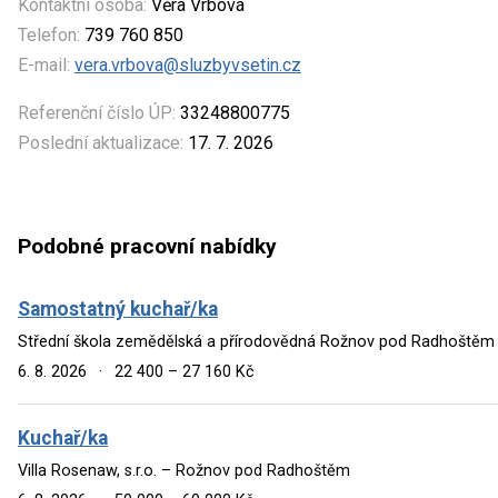
Kontaktní osoba:
Věra Vrbová
Telefon:
739 760 850
E-mail:
vera.vrbova@sluzbyvsetin.cz
Referenční číslo ÚP:
33248800775
Poslední aktualizace:
17. 7. 2026
Podobné pracovní nabídky
Samostatný kuchař/ka
Střední škola zemědělská a přírodovědná Rožnov pod Radhoště
6. 8. 2026
·
22 400 – 27 160 Kč
Kuchař/ka
Villa Rosenaw, s.r.o. – Rožnov pod Radhoštěm