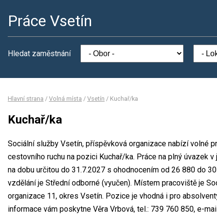
Práce Vsetín
Hledat zaměstnání
Hlavní strana
/
Volná místa
/
Vsetín
/
Kuchař/ka
Kuchař/ka
Sociální služby Vsetín, příspěvková organizace nabízí volné 
cestovního ruchu na pozici Kuchař/ka. Práce na plný úvazek
na dobu určitou do 31.7.2027 s ohodnocením od 26 880 do 3
vzdělání je Střední odborné (vyučen). Místem pracoviště je So
organizace 11, okres Vsetín. Pozice je vhodná i pro absolvent
informace vám poskytne Věra Vrbová, tel.: 739 760 850, e-mai