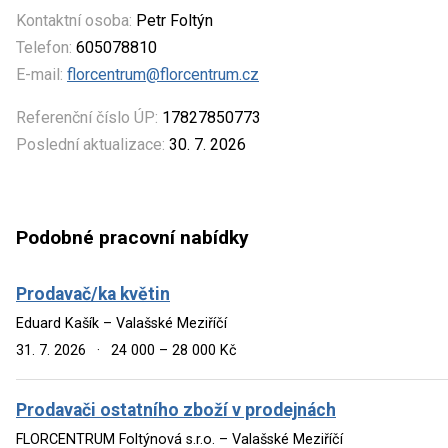
Kontaktní osoba:
Petr Foltýn
Telefon:
605078810
E-mail:
florcentrum@florcentrum.cz
Referenční číslo ÚP:
17827850773
Poslední aktualizace:
30. 7. 2026
Podobné pracovní nabídky
Prodavač/ka květin
Eduard Kašík – Valašské Meziříčí
31. 7. 2026
·
24 000 – 28 000 Kč
Prodavači ostatního zboží v prodejnách
FLORCENTRUM Foltýnová s.r.o. – Valašské Meziříčí