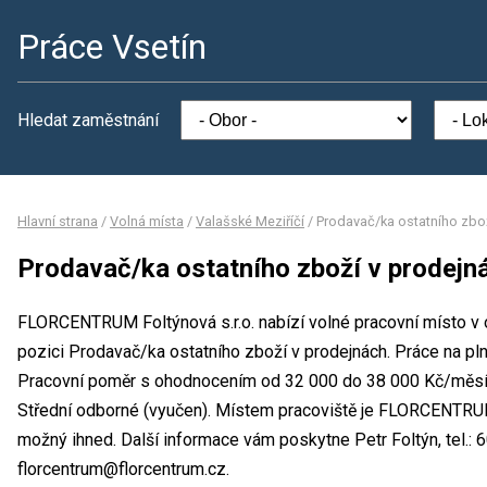
Práce Vsetín
Hledat zaměstnání
Hlavní strana
/
Volná místa
/
Valašské Meziříčí
/
Prodavač/ka ostatního zbo
Prodavač/ka ostatního zboží v prodejn
FLORCENTRUM Foltýnová s.r.o. nabízí volné pracovní místo v 
pozici Prodavač/ka ostatního zboží v prodejnách. Práce na 
Pracovní poměr s ohodnocením od 32 000 do 38 000 Kč/měsíc
Střední odborné (vyučen). Místem pracoviště je FLORCENTRUM 
možný ihned. Další informace vám poskytne Petr Foltýn, tel.: 
florcentrum@florcentrum.cz.