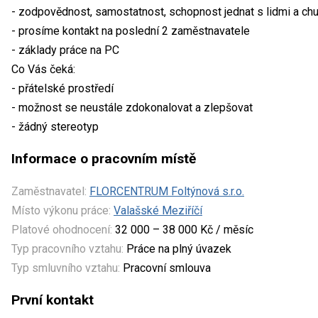
- zodpovědnost, samostatnost, schopnost jednat s lidmi a chu
- prosíme kontakt na poslední 2 zaměstnavatele
- základy práce na PC
Co Vás čeká:
- přátelské prostředí
- možnost se neustále zdokonalovat a zlepšovat
- žádný stereotyp
Informace o pracovním místě
Zaměstnavatel:
FLORCENTRUM Foltýnová s.r.o.
Místo výkonu práce:
Valašské Meziříčí
Platové ohodnocení:
32 000 – 38 000 Kč / měsíc
Typ pracovního vztahu:
Práce na plný úvazek
Typ smluvního vztahu:
Pracovní smlouva
První kontakt